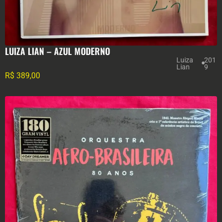
LUIZA LIAN – AZUL MODERNO
Luiza
201
Lian
9
R$
389,00