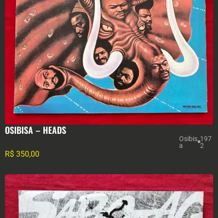
OSIBISA – HEADS
Osibis
197
a
2
R$
350,00