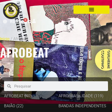
0
R$
0,00
Início
/ Afrobeat
AFROBEAT
AFROBEAT
(40)
AFROBRASILIDADE
(119)
BAIÃO
(22)
BANDAS INDEPENDENTES