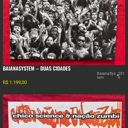
BAIANASYSTEM – DUAS CIDADES
BaianaSys
201
tem
6
R$
1.199,00