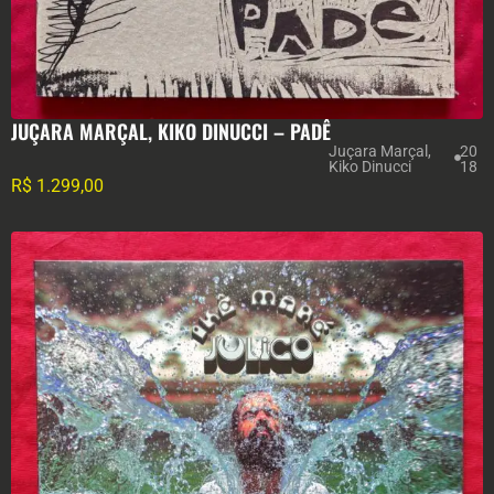
JUÇARA MARÇAL, KIKO DINUCCI ‎– PADÊ
Juçara Marçal
,
20
Kiko Dinucci
18
R$
1.299,00