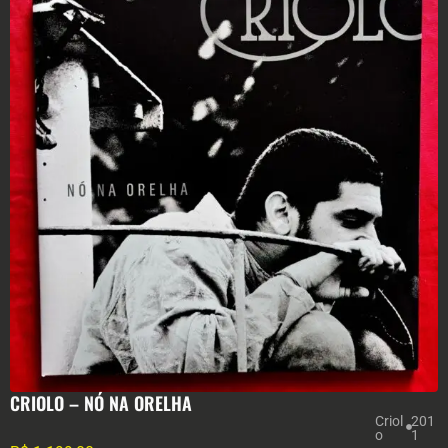
CRIOLO – NÓ NA ORELHA
Criol
201
o
1