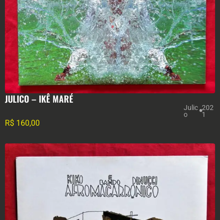
JULICO – IKÊ MARÉ
Julic
202
o
1
R$
160,00