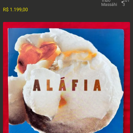
Tribo
201
Massáhi
3
R$
1.199,00