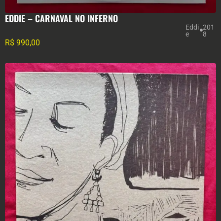
EDDIE – CARNAVAL NO INFERNO
Eddi
201
e
8
R$
990,00