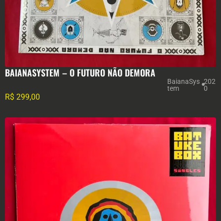
BAIANASYSTEM – O FUTURO NÃO DEMORA
BaianaSys
202
tem
0
R$
299,00