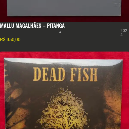
MALLU MAGALHÃES – PITANGA
202
4
R$
350,00