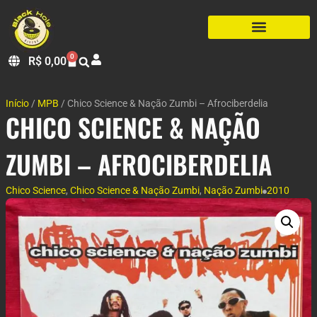
0
R$
0,00
Início
/
MPB
/ Chico Science & Nação Zumbi – Afrociberdelia
CHICO SCIENCE & NAÇÃO
ZUMBI – AFROCIBERDELIA
Chico Science
,
Chico Science & Nação Zumbi
,
Nação Zumbi
2010