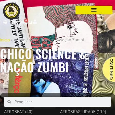
0
R$
0,00
Início
/ Artista / Chico Science & Nação Zumbi
CHICO SCIENCE &
NAÇÃO ZUMBI
AFROBEAT
(40)
AFROBRASILIDADE
(119)