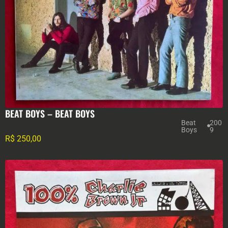
BEAT BOYS – BEAT BOYS
Beat
200
Boys
9
R$
250,00