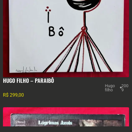
HUGO FILHO – PARAIBÔ
Hugo
200
filho
9
R$
299,00