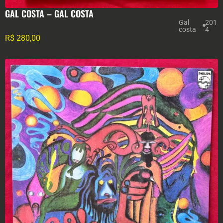
GAL COSTA – GAL COSTA
Gal
201
costa
4
R$
280,00