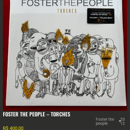
FOSTER THE PEOPLE – TORCHES
Foster the
20
people
12
R$
400,00