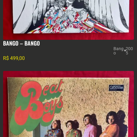
BANGO – BANGO
Bang
200
o
5
R$
499,00