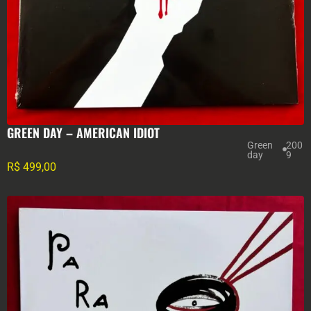
GREEN DAY – AMERICAN IDIOT
Green
200
day
9
R$
499,00