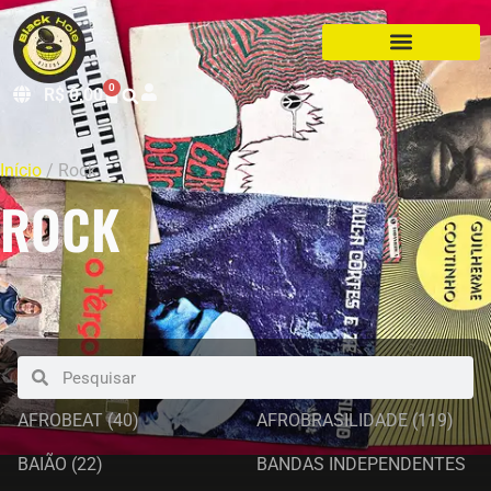
0
R$
0,00
Início
/ Rock
ROCK
AFROBEAT
(40)
AFROBRASILIDADE
(119)
BAIÃO
(22)
BANDAS INDEPENDENTES