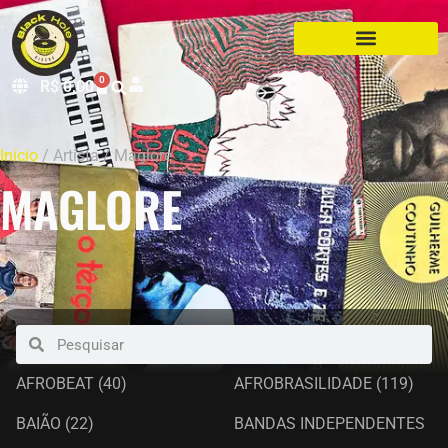
0
R$
0,00
Início
/ Artista / Maglore
MAGLORE
AFROBEAT
(40)
AFROBRASILIDADE
(119)
BAIÃO
(22)
BANDAS INDEPENDENTES