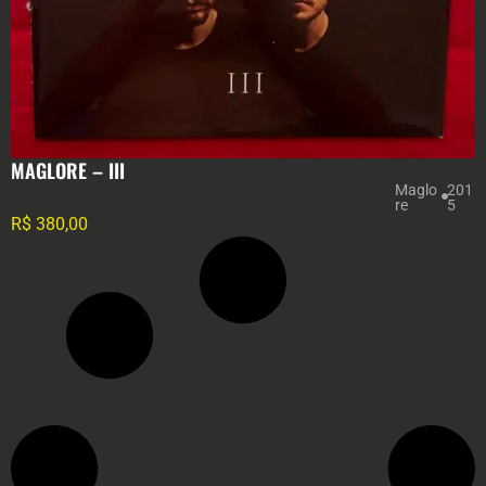
MAGLORE – III
Maglo
201
re
5
R$
380,00