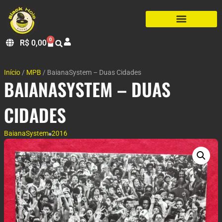
0
R$
0,00
Início
/
MPB
/ BaianaSystem – Duas Cidades
BAIANASYSTEM – DUAS
CIDADES
BaianaSystem
2016