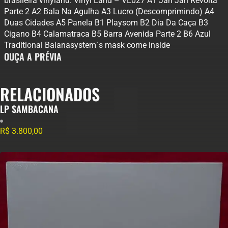
brasileira vinyland. Vinyl Land – VL027 A1 Jah Jah Revolta
Parte 2 A2 Bala Na Agulha A3 Lucro (Descomprimindo) A4
Duas Cidades A5 Panela B1 Playsom B2 Dia Da Caça B3
Cigano B4 Calamatraca B5 Barra Avenida Parte 2 B6 Azul
Traditional Baianasystem´s mask come inside
OUÇA A PRÉVIA
RELACIONADOS
LP SAMBACANA
R$
3.800,00