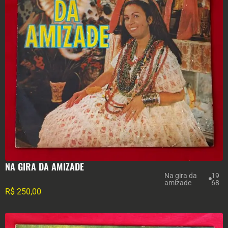
NA GIRA DA AMIZADE
Na gira da
19
amizade
68
R$
250,00