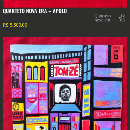
QUARTETO NOVA ERA – APOLO
Quarteto
19
nova era
68
R$
5.500,00