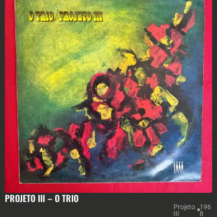
PROJETO III – O TRIO
Projeto
196
III
8