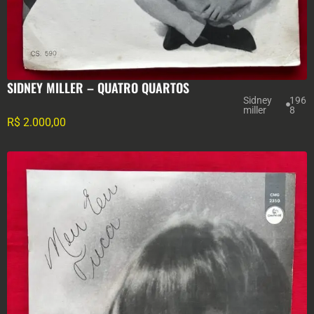
SIDNEY MILLER – QUATRO QUARTOS
Sidney
196
miller
8
R$
2.000,00