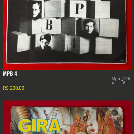
MPB 4
Mpb
196
4
8
R$
200,00