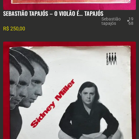
SEBASTIÃO TAPAJÓS – O VIOLÃO É… TAPAJÓS
Sebastião
19
tapajós
68
R$
250,00