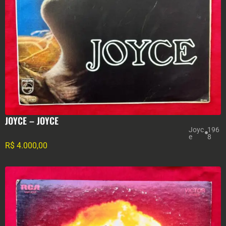
JOYCE – JOYCE
Joyc
196
e
8
R$
4.000,00