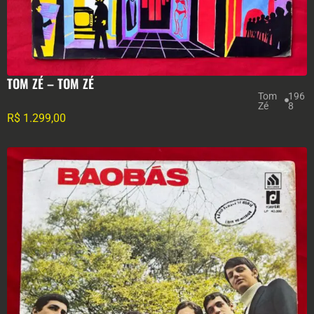
TOM ZÉ ‎– TOM ZÉ
Tom
196
Zé
8
R$
1.299,00