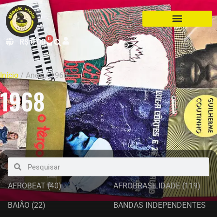
0
R$
0,00
Início
/ Anos / 1968
1968
AFROBEAT
(40)
AFROBRASILIDADE
(119)
BAIÃO
(22)
BANDAS INDEPENDENTES