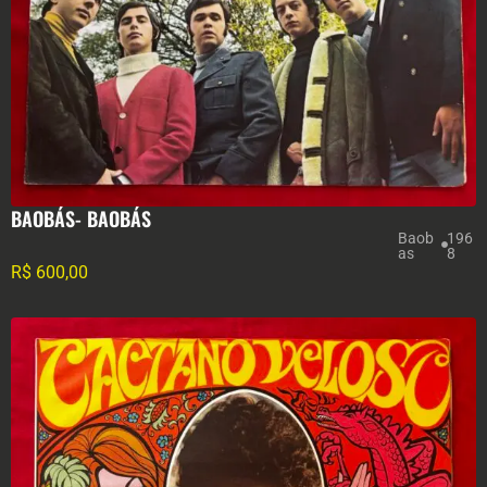
BAOBÁS- BAOBÁS
Baob
196
as
8
R$
600,00