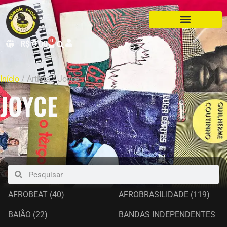
0
R$
0,00
Início
/ Artista / Joyce
JOYCE
AFROBEAT
(40)
AFROBRASILIDADE
(119)
BAIÃO
(22)
BANDAS INDEPENDENTES