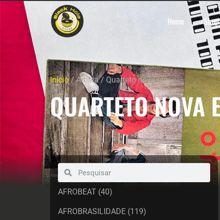
Home
Shop
Início
/ Artista / Quarteto nova era
QUARTETO NOVA 
AFROBEAT
(40)
AFROBRASILIDADE
(119)