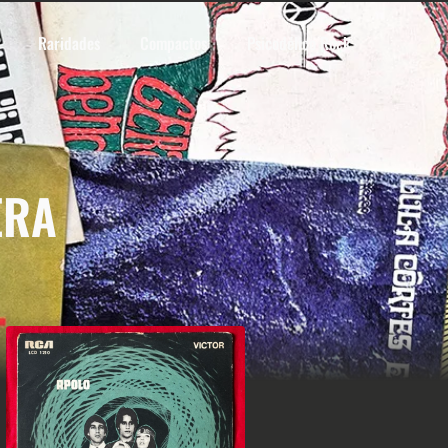
Raridades
Compactos
Psicodélico Rock
ERA