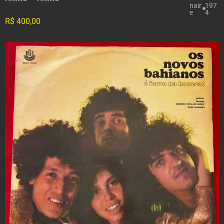
nair
197
e
4
R$
400,00