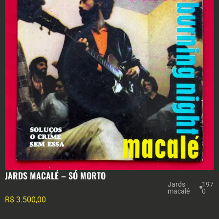
JARDS MACALÉ – SÓ MORTO
Jards
197
macalé
0
R$
3.500,00