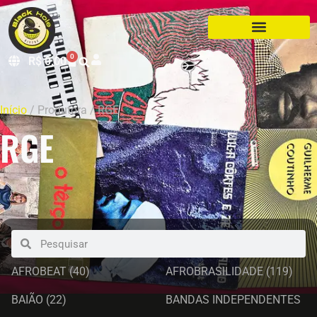
0
R$
0,00
Início
/ Produtora / RGE
RGE
AFROBEAT
(40)
AFROBRASILIDADE
(119)
BAIÃO
(22)
BANDAS INDEPENDENTES