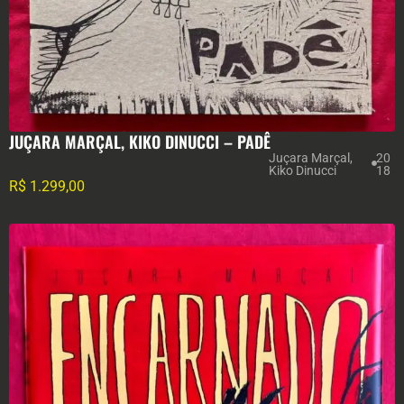
JUÇARA MARÇAL, KIKO DINUCCI ‎– PADÊ
Juçara Marçal
,
20
Kiko Dinucci
18
R$
1.299,00