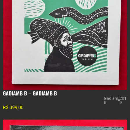
GADIAMB B – GADIAMB B
Gadiam
201
B
9
R$
399,00