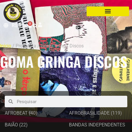
0
R$
0,00
Início
/ Produtora / Goma Gringa Discos
GOMA GRINGA DISCOS
AFROBEAT
(40)
AFROBRASILIDADE
(119)
BAIÃO
(22)
BANDAS INDEPENDENTES