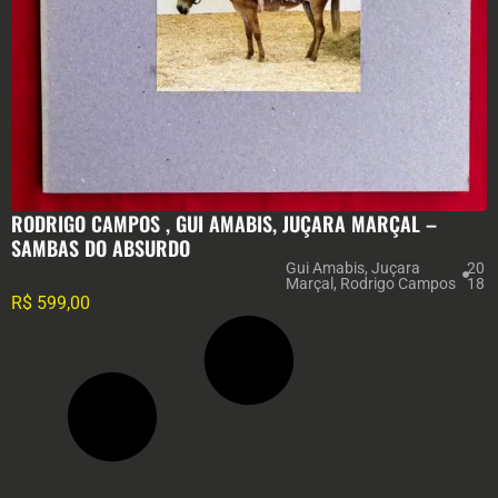
RODRIGO CAMPOS , GUI AMABIS, JUÇARA MARÇAL –
SAMBAS DO ABSURDO
Gui Amabis
,
Juçara
20
Marçal
,
Rodrigo Campos
18
R$
599,00