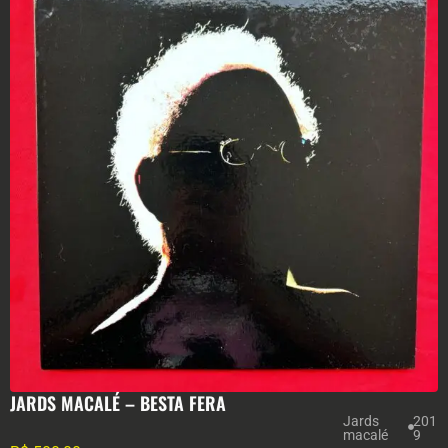
JARDS MACALÉ – BESTA FERA
Jards
201
macalé
9