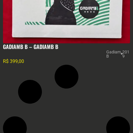
GADIAMB B – GADIAMB B
Gadiam
201
B
9
R$
399,00