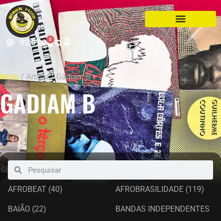
0
R$
0,00
Início
/ Artista / Gadiam B
GADIAM B
AFROBEAT
(40)
AFROBRASILIDADE
(119)
BAIÃO
(22)
BANDAS INDEPENDENTES