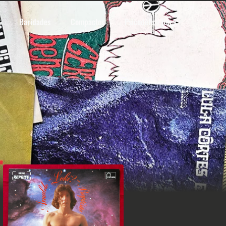
Raridades
Compactos
Psicodélico Rock