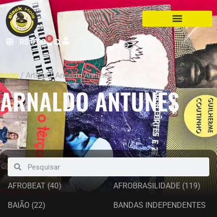
0
R$
0,00
Início
/ Artista / Arnaldo Antunes
ARNALDO ANTUNES
AFROBEAT
(40)
AFROBRASILIDADE
(119)
BAIÃO
(22)
BANDAS INDEPENDENTES