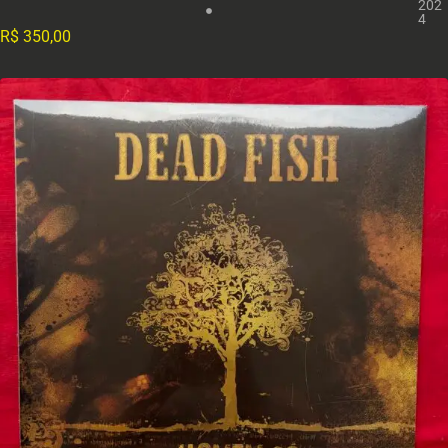
202
4
R$
350,00