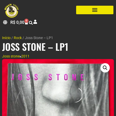
0
R$
0,00
Início
/
Rock
/ Joss Stone – LP1
JOSS STONE – LP1
Joss stone
2011