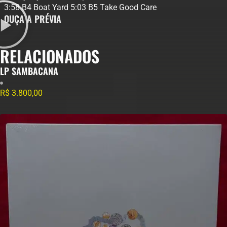
3:58 B4 Boat Yard 5:03 B5 Take Good Care
OUÇA A PRÉVIA
RELACIONADOS
LP SAMBACANA
R$
3.800,00