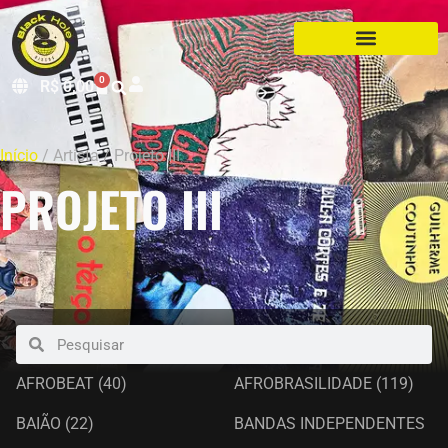
0
R$
0,00
Início
/ Artista / Projeto III
PROJETO III
AFROBEAT
(40)
AFROBRASILIDADE
(119)
BAIÃO
(22)
BANDAS INDEPENDENTES