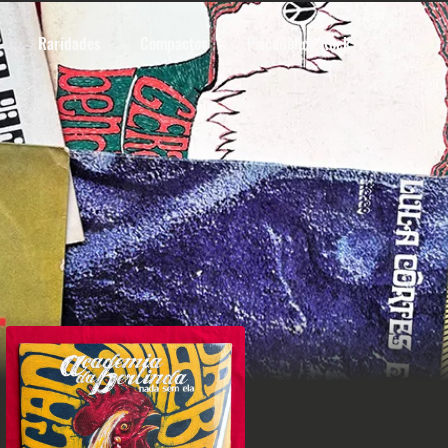
Raridades
Compactos
Psicodélico Rock