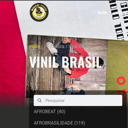
Home
Shop
Início
/ Produtora / Vinil Brasil
VINIL BRASIL
AFROBEAT
(40)
AFROBRASILIDADE
(119)