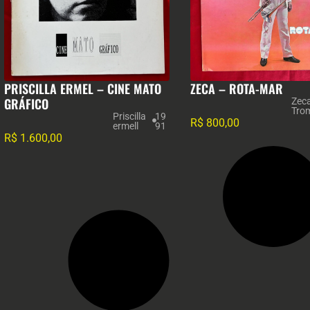
PRISCILLA ERMEL – CINE MATO
ZECA – ROTA-MAR
GRÁFICO
Zec
Tro
Priscilla
19
R$
800,00
ermell
91
R$
1.600,00