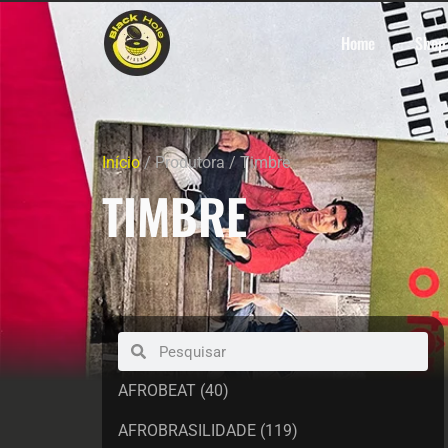
Home
Shop
Início
/ Produtora / Timbre
TIMBRE
AFROBEAT
(40)
AFROBRASILIDADE
(119)