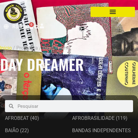
0
R$
0,00
Início
/ Produtora / Day Dreamer
DAY DREAMER
AFROBEAT
(40)
AFROBRASILIDADE
(119)
BAIÃO
(22)
BANDAS INDEPENDENTES