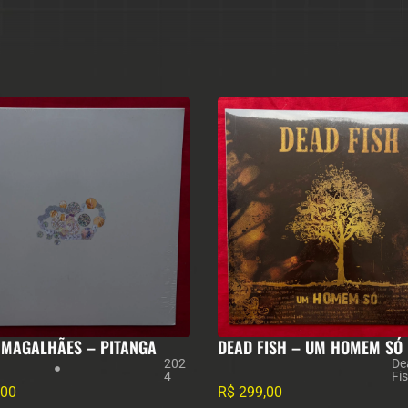
 MAGALHÃES – PITANGA
DEAD FISH – UM HOMEM SÓ
202
De
4
Fi
,00
R$
299,00