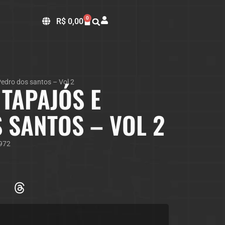
0
R$
0,00
Pedro dos santos – Vol 2
 TAPAJÓS E
 SANTOS – VOL 2
972