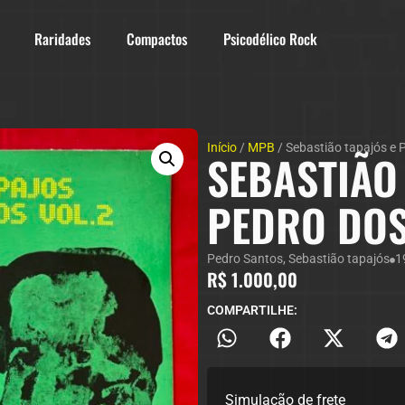
Raridades
Compactos
Psicodélico Rock
Início
/
MPB
/ Sebastião tapajós e 
SEBASTIÃO
PEDRO DOS
Pedro Santos
,
Sebastião tapajós
1
R$
1.000,00
COMPARTILHE:
Simulação de frete