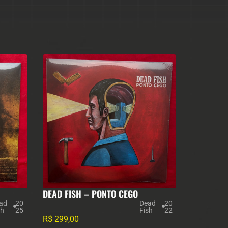
DEAD FISH – PONTO CEGO
ad
20
Dead
20
sh
25
Fish
22
R$
299,00