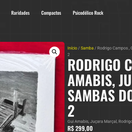
Raridades
Compactos
Psicodélico Rock
Início
/
Samba
/ Rodrigo Campos , 
2
RODRIGO C
AMABIS, J
SAMBAS DO
2
Gui Amabis
,
Juçara Marçal
,
Rodrig
R$
299,00