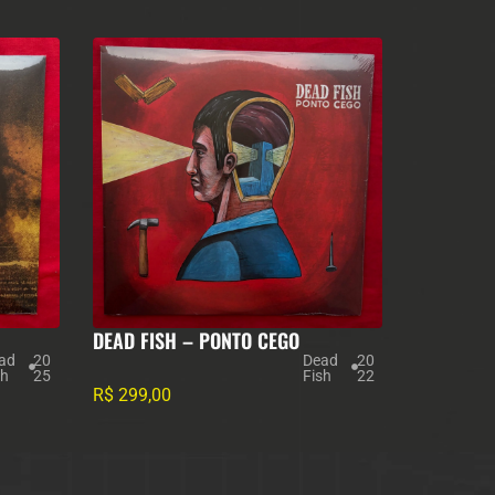
DEAD FISH – PONTO CEGO
ad
20
Dead
20
sh
25
Fish
22
R$
299,00