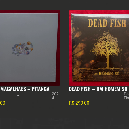
 MAGALHÃES – PITANGA
DEAD FISH – UM HOMEM SÓ
202
De
4
Fi
,00
R$
299,00