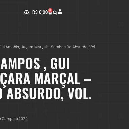
0
R$
0,00
Gui Amabis, Juçara Marçal – Sambas Do Absurdo, Vol.
AMPOS , GUI
UÇARA MARÇAL –
 ABSURDO, VOL.
o Campos
2022