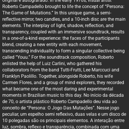
original e autografado. In the early 1970s, visual artist
Roberto Campadello brought to life the concept of “Persona:
The Game of Mutations.” In this unique game, a semi-
reflective mirror, two candles, and a 10-inch disc are the main
elements. The interplay of light, shadow, reflection, and
transparency, coupled with an immersive soundtrack, results
in a one-of-a-kind experience: the faces of the participants
blend, creating a new entity with each movement,
transcending individuality to form a singular collective being
called “Youu.” For the soundtrack composition, Roberto
enlisted the help of Luiz Carlini, who gathered his
collaborators from the band Tutti-Frutti, Lee Marccuci and
Franklyn Paolillo. Together, alongside Roberto, his wife
Carmen Flores, and a group of mind explorers, they recorded
what became one of the most daring and experimental
moments in Brazilian music to this day. No início da década
de 70, o artista plástico Roberto Campadello deu vida ao
conceito de “Persona: O Jogo Das Mutações”. Nesse jogo
peculiar, um espelho semi reflexivo, duas velas e um disco de
10 polegadas são os principais elementos. A interação entre
luz, sombra, reflexo e transparência, combinada com uma