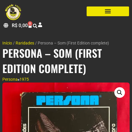
0
R$
0,00
Início
/
Raridades
/ Persona – Som (First Edition complete)
PERSONA – SOM (FIRST
EDITION COMPLETE)
Persona
1975