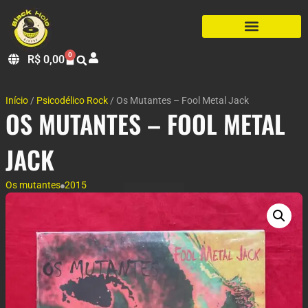
0
R$
0,00
Início
/
Psicodélico Rock
/ Os Mutantes – Fool Metal Jack
OS MUTANTES – FOOL METAL
JACK
Os mutantes
2015