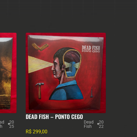
DEAD FISH – PONTO CEGO
ad
20
Dead
20
sh
25
Fish
22
R$
299,00