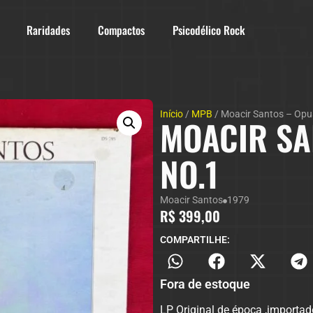
Raridades
Compactos
Psicodélico Rock
Início
/
MPB
/ Moacir Santos – Opu
MOACIR SA
NO.1
Moacir Santos
1979
R$
399,00
COMPARTILHE:
Fora de estoque
LP Original de época ,importad