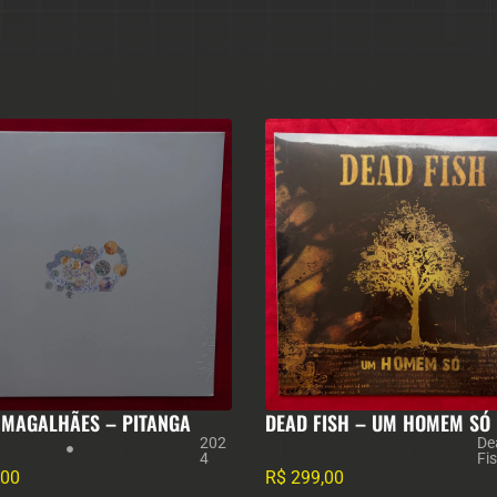
 MAGALHÃES – PITANGA
DEAD FISH – UM HOMEM SÓ
202
De
4
Fi
,00
R$
299,00