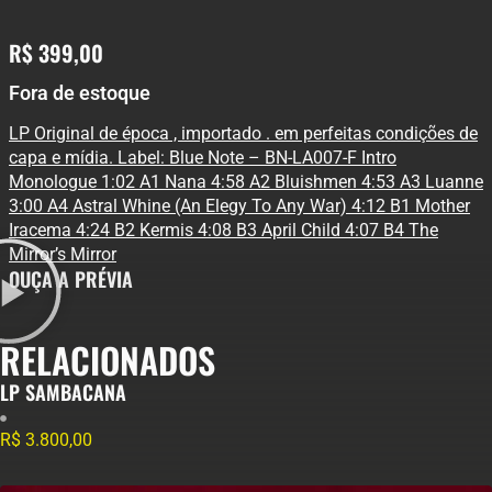
R$
399,00
Fora de estoque
LP Original de época , importado . em perfeitas condições de
capa e mídia. Label: Blue Note – BN-LA007-F Intro
Monologue 1:02 A1 Nana 4:58 A2 Bluishmen 4:53 A3 Luanne
3:00 A4 Astral Whine (An Elegy To Any War) 4:12 B1 Mother
Iracema 4:24 B2 Kermis 4:08 B3 April Child 4:07 B4 The
Mirror’s Mirror
OUÇA A PRÉVIA
RELACIONADOS
LP SAMBACANA
R$
3.800,00