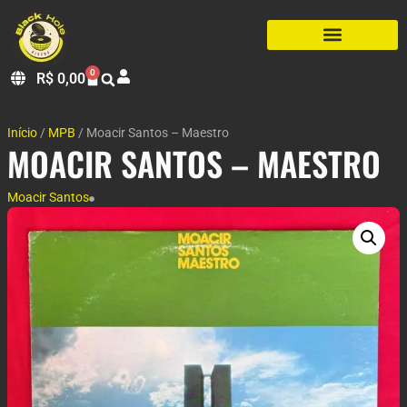
0
R$
0,00
Início
/
MPB
/ Moacir Santos – Maestro
MOACIR SANTOS – MAESTRO
Moacir Santos