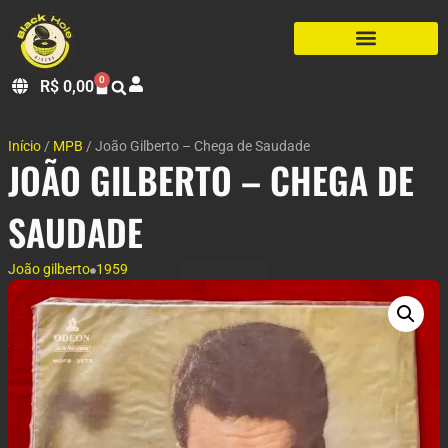
0
R$
0,00
Início
/
MPB
/ João Gilberto – Chega de Saudade
JOÃO GILBERTO – CHEGA DE
SAUDADE
João gilberto
1959