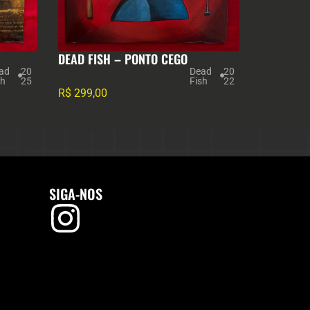
DEAD FISH – PONTO CEGO
ad
20
Dead
20
sh
25
Fish
22
R$
299,00
SIGA-NOS