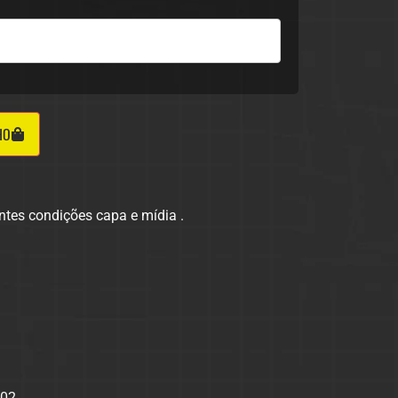
HO
ntes condições capa e mídia .
:02