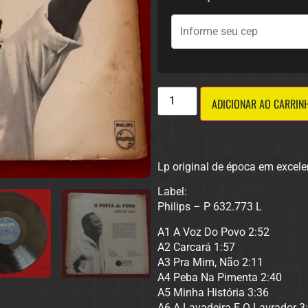
ADICIONAR AO CARRIN
Lp original de época em excele
Label:
Philips – P 632.773 L
A1 A Voz Do Povo 2:52
A2 Carcará 1:57
A3 Pra Mim, Não 2:11
A4 Peba Na Pimenta 2:40
A5 Minha História 3:36
A6 A Lavadeira E O Lavrador 3