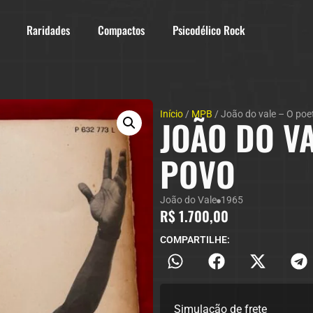
Raridades
Compactos
Psicodélico Rock
Início
/
MPB
/ João do vale – O poe
JOÃO DO VA
POVO
João do Vale
1965
R$
1.700,00
COMPARTILHE:
Simulação de frete