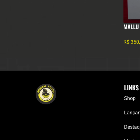
MALLU
R$
350
LINKS
Shop
Lança
Destaq