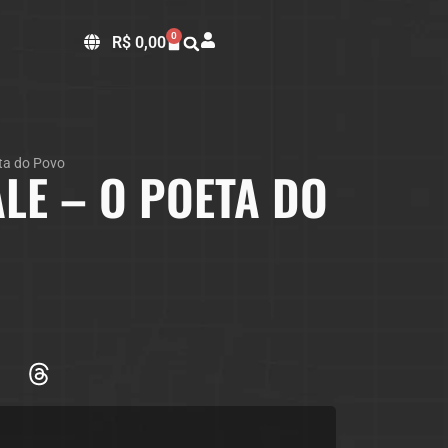
0
R$
0,00
ta do Povo
LE – O POETA DO