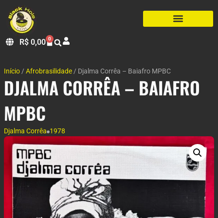
0
R$
0,00
Início
/
Afrobrasilidade
/ Djalma Corrêa – Baiafro MPBC
DJALMA CORRÊA – BAIAFRO
MPBC
Djalma Corrêa
1978