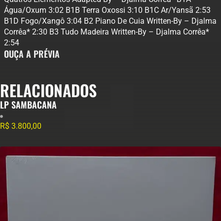
Água/Oxum 3:02 B1B Terra Oxossi 3:10 B1C Ar/Yansã 2:53
B1D Fogo/Xangô 3:04 B2 Piano De Cuia Written-By – Djalma
Corrêa* 2:30 B3 Tudo Madeira Written-By – Djalma Corrêa*
2:54
OUÇA A PRÉVIA
RELACIONADOS
LP SAMBACANA
R$
3.800,00