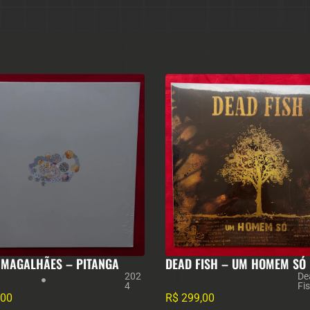
 MAGALHÃES – PITANGA
DEAD FISH – UM HOMEM SÓ
202
De
4
Fi
,00
R$
299,00