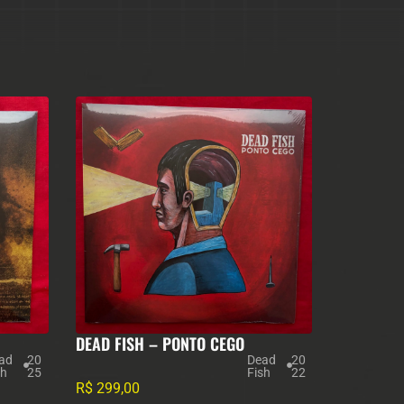
DEAD FISH – PONTO CEGO
ad
20
Dead
20
sh
25
Fish
22
R$
299,00