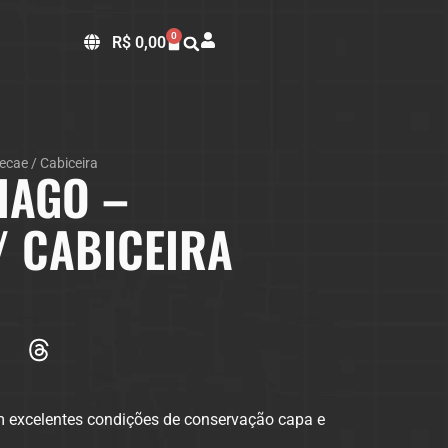
0
R$
0,00
ecae / Cabiceira
IAGO –
/ CABICEIRA
m excelentes condições de conservação capa e