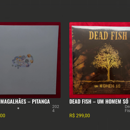
 MAGALHÃES – PITANGA
DEAD FISH – UM HOMEM SÓ
202
De
4
Fi
,00
R$
299,00