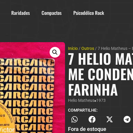
Raridades
Compactos
Psicodélico Rock
Início
/
Outros
/ 7 Helio Matheus – 
7 HELIO MA
ME CONDEN
FARINHA
Helio Matheus
1973
COMPARTILHE:
Fora de estoque