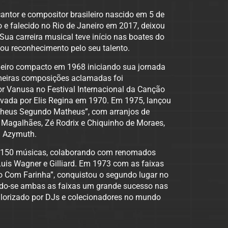
ntor e compositor brasileiro nascido em 5 de
o e falecido no Rio de Janeiro em 2017, deixou
ua carreira musical teve início nas boates do
ou reconhecimento pelo seu talento.
meiro compacto em 1968 iniciando sua jornada
imeiras composições aclamadas foi
or Vanusa no Festival Internacional da Canção
avada por Elis Regina em 1970. Em 1975, lançou
atheus Segundo Matheus”, com arranjos de
agalhães, Zé Rodrix e Chiquinho de Moraes,
a Azymuth.
e 150 músicas, colaborando com renomados
uis Wagner e Gilliard. Em 1973 com as faixas
ão Com Farinha”, conquistou o segundo lugar no
nando-se ambas as faixas um grande sucesso nas
alorizado por DJs e colecionadores no mundo