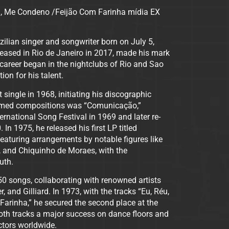
u, Me Condeno /Feijão Com Farinha mídia EX
ilian singer and songwriter born on July 5,
eased in Rio de Janeiro in 2017, made his mark
career began in the nightclubs of Rio and Sao
ion for his talent.
 single in 1968, initiating his discographic
laimed compositions was “Comunicação,”
rnational Song Festival in 1969 and later re-
 In 1975, he released his first LP titled
aturing arrangements by notable figures like
 and Chiquinho de Moraes, with the
uth.
0 songs, collaborating with renowned artists
 and Gilliard. In 1973, with the tracks “Eu, Réu,
arinha,” he secured the second place at the
both tracks a major success on dance floors and
ctors worldwide.