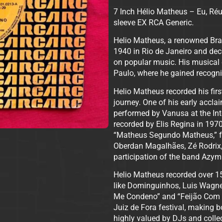
7 Inch Hélio Matheus – Eu, Ré
sleeve EX RCA Generic.
Helio Matheus, a renowned Braz
1940 in Rio de Janeiro and dec
on popular music. His musical 
Paulo, where he gained recognit
Helio Matheus recorded his first
journey. One of his early acc
performed by Vanusa at the Inte
recorded by Elis Regina in 1970.
“Matheus Segundo Matheus,” fe
Oberdan Magalhães, Zé Rodrix,
participation of the band Azym
Helio Matheus recorded over 15
like Dominguinhos, Luis Wagner,
Me Condeno” and “Feijão Com F
Juiz de Fora festival, making 
highly valued by DJs and colle