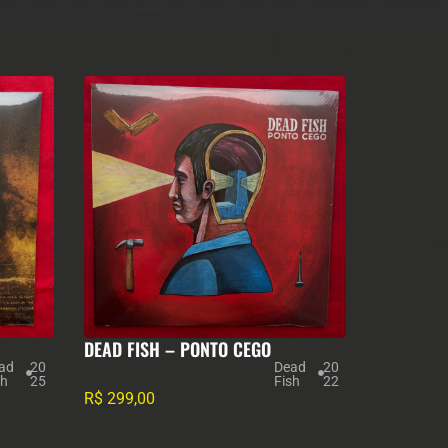
DEAD FISH – PONTO CEGO
ad
20
Dead
20
sh
25
Fish
22
R$
299,00