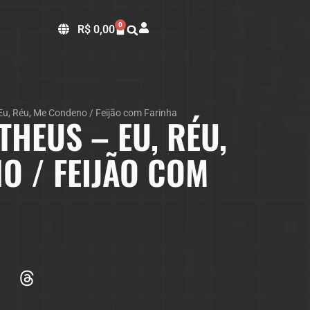
0
R$
0,00
Eu, Réu, Me Condeno / Feijão com Farinha
THEUS – EU, RÉU,
O / FEIJÃO COM