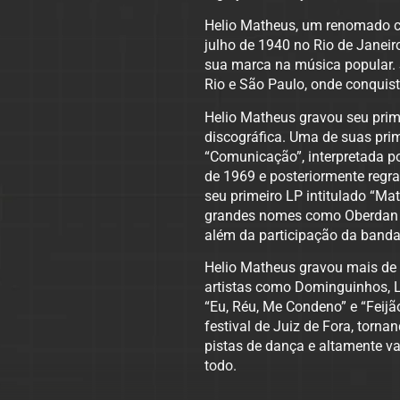
Helio Matheus, um renomado ca
julho de 1940 no Rio de Janeir
sua marca na música popular. S
Rio e São Paulo, onde conquist
Helio Matheus gravou seu pri
discográfica. Uma de suas pr
“Comunicação”, interpretada p
de 1969 e posteriormente regr
seu primeiro LP intitulado “M
grandes nomes como Oberdan M
além da participação da band
Helio Matheus gravou mais d
artistas como Dominguinhos, L
“Eu, Réu, Me Condeno” e “Feij
festival de Juiz de Fora, tor
pistas de dança e altamente v
todo.