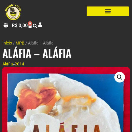
0
R$
0,00
Início
/
MPB
/ Aláfia – Aláfia
ALÁFIA – ALÁFIA
Aláfia
2014