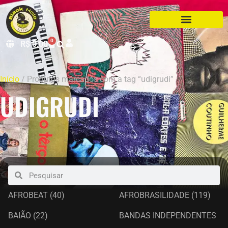
0
R$
0,00
Início
/ Produtos marcados com a tag “udigrudi”
UDIGRUDI
AFROBEAT
(40)
AFROBRASILIDADE
(119)
BAIÃO
(22)
BANDAS INDEPENDENTES