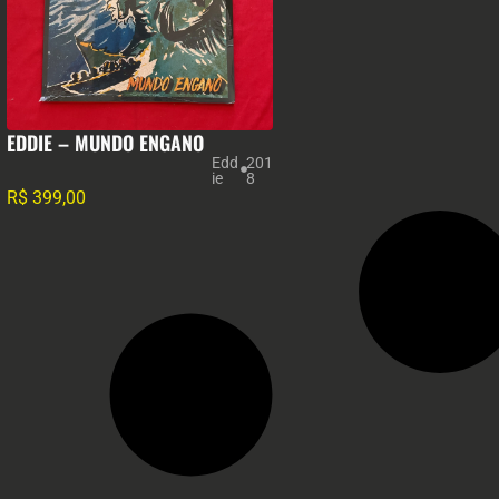
EDDIE – MUNDO ENGANO
Edd
201
ie
8
R$
399,00