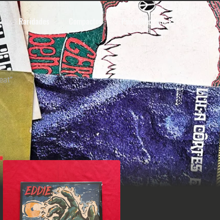
Raridades
Compactos
Psicodélico Rock
eat”