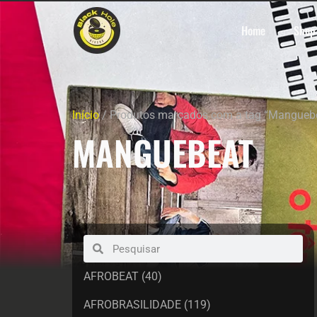
Home
Shop
Início
/ Produtos marcados com a tag “Mangueb
MANGUEBEAT
AFROBEAT
(40)
AFROBRASILIDADE
(119)