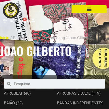
0
R$
0,00
Início
/ Produtos marcados com a tag “Joao GIlberto”
JOAO GILBERTO
AFROBEAT
(40)
AFROBRASILIDADE
(119)
BAIÃO
(22)
BANDAS INDEPENDENTES