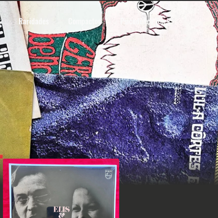
Raridades
Compactos
Psicodélico Rock