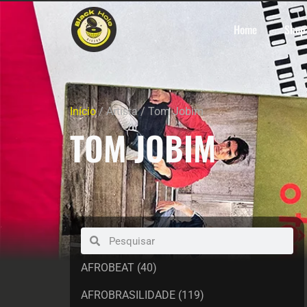
Home
Shop
Início
/ Artista / Tom Jobim
TOM JOBIM
AFROBEAT
(40)
AFROBRASILIDADE
(119)