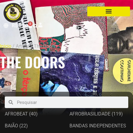
0
R$
0,00
Início
/ Artista / The Doors
THE DOORS
AFROBEAT
(40)
AFROBRASILIDADE
(119)
BAIÃO
(22)
BANDAS INDEPENDENTES