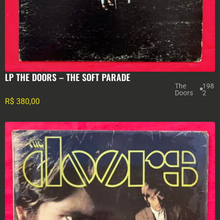
LP THE DOORS – THE SOFT PARADE
The
198
Doors
2
R$
380,00