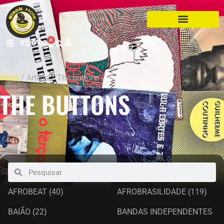
0
R$
0,00
Início
/ Artista / The buttons
THE BUTTONS
AFROBEAT
(40)
AFROBRASILIDADE
(119)
BAIÃO
(22)
BANDAS INDEPENDENTES