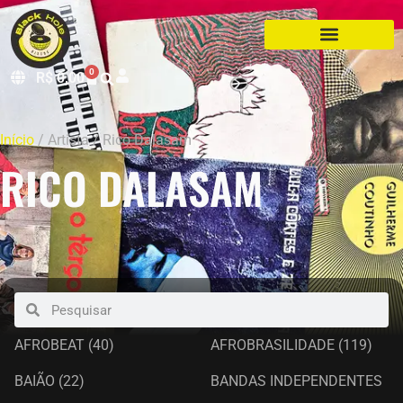
0
R$
0,00
Início
/ Artista / Rico Dalasam
RICO DALASAM
AFROBEAT
(40)
AFROBRASILIDADE
(119)
BAIÃO
(22)
BANDAS INDEPENDENTES