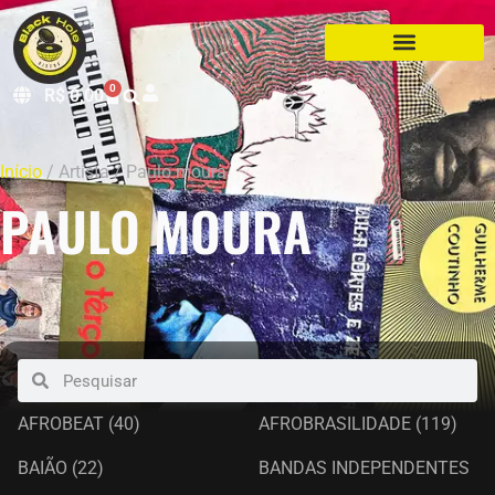
0
R$
0,00
Início
/ Artista / Paulo moura
PAULO MOURA
AFROBEAT
(40)
AFROBRASILIDADE
(119)
BAIÃO
(22)
BANDAS INDEPENDENTES