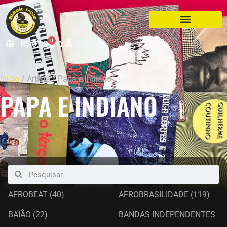
0
R$
0,00
Início
/ Artista / Papa e Indiano
PAPA E INDIANO
AFROBEAT
(40)
AFROBRASILIDADE
(119)
BAIÃO
(22)
BANDAS INDEPENDENTES