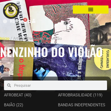
0
R$
0,00
Início
/ Artista / Nenzinho do violão
NENZINHO DO VIOLÃO
AFROBEAT
(40)
AFROBRASILIDADE
(119)
BAIÃO
(22)
BANDAS INDEPENDENTES