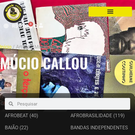
0
R$
0,00
Início
/ Artista / Múcio Callou
MÚCIO CALLOU
AFROBEAT
(40)
AFROBRASILIDADE
(119)
BAIÃO
(22)
BANDAS INDEPENDENTES