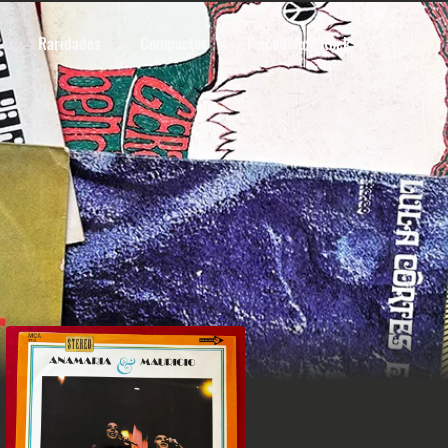
Raridades
Compactos
Psicodélico Rock