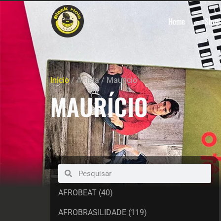
Home
Shop
Início
/ Artista / Maurício
MAURÍCIO
AFROBEAT
(40)
AFROBRASILIDADE
(119)