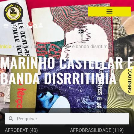
0
R$
0,00
Início
/ Artista / Marinho castellar e banda disrritimia
MARINHO CASTELLAR E
BANDA DISRRITIMIA
AFROBEAT
(40)
AFROBRASILIDADE
(119)