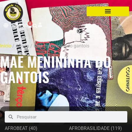
0
R$
0,00
Início
/ Artista / Mae menininha do gantois
MAE MENININHA DO
GANTOIS
AFROBEAT
(40)
AFROBRASILIDADE
(119)