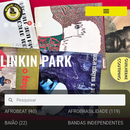
0
R$
0,00
Início
/ Artista / Linkin Park
LINKIN PARK
AFROBEAT
(40)
AFROBRASILIDADE
(119)
BAIÃO
(22)
BANDAS INDEPENDENTES