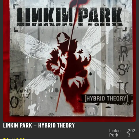
LINKIN PARK – HYBRID THEORY
Linkin
202
Park
3