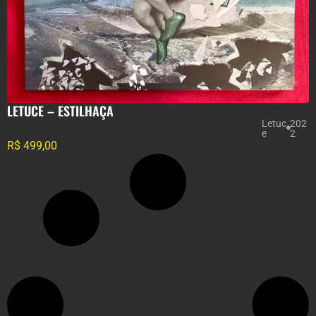
LETUCE – ESTILHAÇA
Letuc
202
e
2
R$
499,00