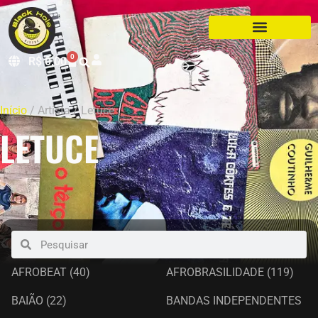
0
R$
0,00
Início
/ Artista / Letuce
LETUCE
AFROBEAT
(40)
AFROBRASILIDADE
(119)
BAIÃO
(22)
BANDAS INDEPENDENTES