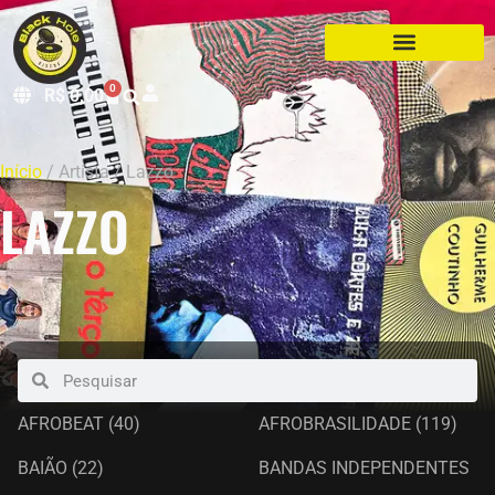
0
R$
0,00
Início
/ Artista / Lazzo
LAZZO
AFROBEAT
(40)
AFROBRASILIDADE
(119)
BAIÃO
(22)
BANDAS INDEPENDENTES