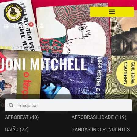
0
R$
0,00
Início
/ Artista / Joni Mitchell
JONI MITCHELL
AFROBEAT
(40)
AFROBRASILIDADE
(119)
BAIÃO
(22)
BANDAS INDEPENDENTES